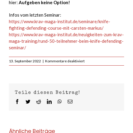
hier:
Aufgeben keine Option!
Infos vom letzten Seminar:
https://www.krav-maga-institut.de/seminare/knife-
fighting-defending-course-mit-carsten-markus/
https://www.krav-maga-institut.de/neuigkeiten-zum-krav-
maga-training/rund-50-teilnehmer-beim-knife-defending-
seminar/
für
13. September 2022
|
Kommentare deaktiviert
Effektive
Verteidigung
gegen
Messerangriffe
am
Teile diesen Beitrag!
01.10.2022
Facebook
Twitter
Reddit
LinkedIn
WhatsApp
E-
Mail
Ähnliche Beiträge