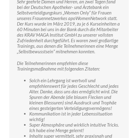
Sehr geehrte Damen und Herren, an zwei Tagen fand
bei der Deutschen Apotheker- und Ärztebank ein
Selbstverteidigungskurs „Women Only“ für Frauen
unseres Frauennetzwerkes apoWomenNetwork statt.
Der Kurs wurde im März 2019, zu je 6 Kurseinheiten a
60 Minuten bei uns in der Bank durch die Mitarbeiter
des KRAV MAGA Institut GmbH zu unserer vollsten
Zufriedenheit durchgeführt. Es waren zwei großartige
Trainings, aus denen die Teilnehmerinnen eine Menge
„Selbstbewusstsein“ mitnehmen konnten.
Die Teilnehmerinnen empfehlen diese
Trainingsmaßnahme mit folgenden Zitaten:
Solch ein Lehrgang ist wertvoll und
empfehlenswert für jedes Geschlecht und jedes
Alter. Danke, dass uns das ermöglicht wird. Die
Spuren der Abende (die blauen Flecken und
kleinen Blessuren) sind Ausdruck und Trophäe
eines gesteigerten Verteidigungsvermögens!
Kommunikation ist in jeder Lebenssituation
wichtig!
Super Atmosphäre und wirklich intuitive Tricks.
Ich habe eine Menge gelernt!
Inhalte super vermittelt, sehr praxisnah und