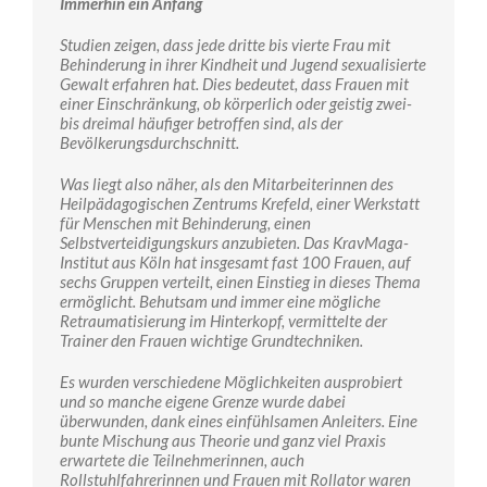
Immerhin ein Anfang
Studien zeigen, dass jede dritte bis vierte Frau mit
Behinderung in ihrer Kindheit und Jugend sexualisierte
Gewalt erfahren hat. Dies bedeutet, dass Frauen mit
einer Einschränkung, ob körperlich oder geistig zwei-
bis dreimal häufiger betroffen sind, als der
Bevölkerungsdurchschnitt.
Was liegt also näher, als den Mitarbeiterinnen des
Heilpädagogischen Zentrums Krefeld, einer Werkstatt
für Menschen mit Behinderung, einen
Selbstverteidigungskurs anzubieten. Das KravMaga-
Institut aus Köln hat insgesamt fast 100 Frauen, auf
sechs Gruppen verteilt, einen Einstieg in dieses Thema
ermöglicht. Behutsam und immer eine mögliche
Retraumatisierung im Hinterkopf, vermittelte der
Trainer den Frauen wichtige Grundtechniken.
Es wurden verschiedene Möglichkeiten ausprobiert
und so manche eigene Grenze wurde dabei
überwunden, dank eines einfühlsamen Anleiters. Eine
bunte Mischung aus Theorie und ganz viel Praxis
erwartete die Teilnehmerinnen, auch
Rollstuhlfahrerinnen und Frauen mit Rollator waren