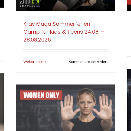
Krav Maga Sommerferien
Camp für Kids & Teens 24.08. –
28.08.2026
r
av
aga
für
Weiterlesen
Kommentare deaktiviert
0+
Krav
Maga
cherheit
Sommerferien
nnt
Camp
in
für
ter
Kids
&
.08.2026
Teens
Krav Maga Basis Seminar – am
24.08.
12.09.2026
–
28.08.2026
en –