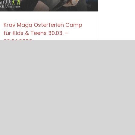
Krav Maga Osterferien Camp
für Kids & Teens 30.03. –
02.04.2026
für
Weiterlesen
Kommentare deaktiviert
Krav
Maga
Osterferien
Camp
für
Kids
&
Teens
WEITERE LINKS
30.03.
–
02.04.2026
Selbstbehauptung
Selbstverteidigung