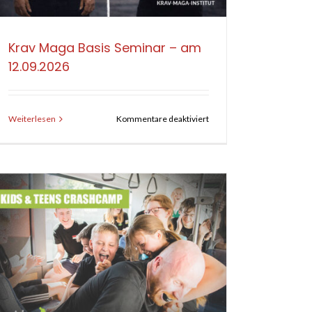
Krav Maga Basis Seminar – am
12.09.2026
für
Weiterlesen
Kommentare deaktiviert
Krav
Maga
Basis
gung
Seminar
–
am
12.09.2026