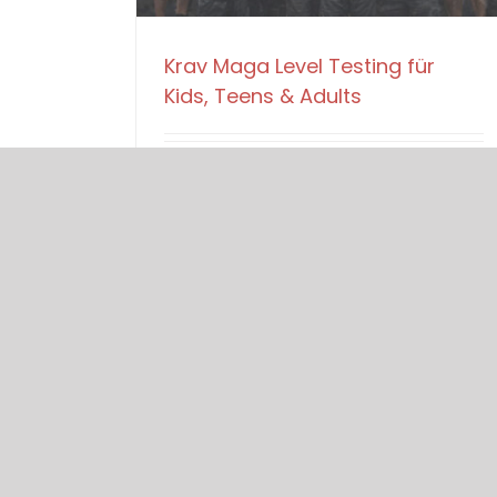
Krav Maga Level Testing für
Kids, Teens & Adults
fü
Weiterlesen
Kommentare deaktiviert
Kr
M
Le
Te
fü
Ki
T
Lade weitere Beiträge...
&
Ad
TELEFON
ADRE
+49 221 168 96 746
Krav 
Siegb
von 12:00 Uhr – 16:00 Uhr