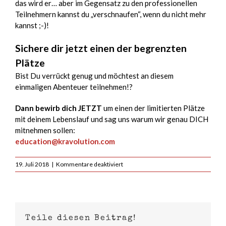
das wird er… aber im Gegensatz zu den professionellen
Teilnehmern kannst du „verschnaufen“, wenn du nicht mehr
kannst ;-)!
Sichere dir jetzt einen der begrenzten
Plätze
Bist Du verrückt genug und möchtest an diesem
einmaligen Abenteuer teilnehmen!?
Dann bewirb dich JETZT
um einen der limitierten Plätze
mit deinem Lebenslauf und sag uns warum wir genau DICH
mitnehmen sollen:
education@kravolution.com
für
19. Juli 2018
|
Kommentare deaktiviert
Exklusiv
▸
Krav
Maga
Ausbildung
Teile diesen Beitrag!
bei