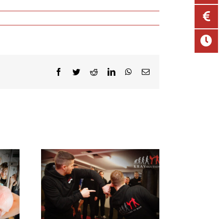
Facebook
Twitter
Reddit
LinkedIn
WhatsApp
E-
Mail
ourses