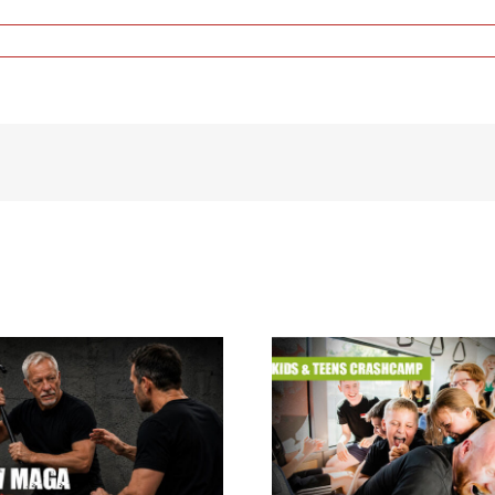
Krav Maga
Sommerferien Camp für
Instructor C
Kids & Teens 24.08. –
28.08.2026