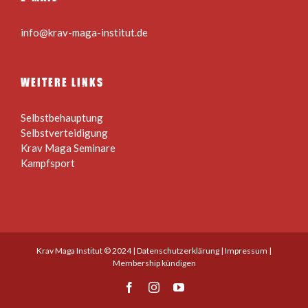
info@krav-maga-institut.de
WEITERE LINKS
Selbstbehauptung
Selbstverteidigung
Krav Maga Seminare
Kampfsport
Krav Maga Institut © 2024 |
Datenschutzerklärung
|
Impressum
|
Membership kündigen
Facebook
Instagram
YouTube