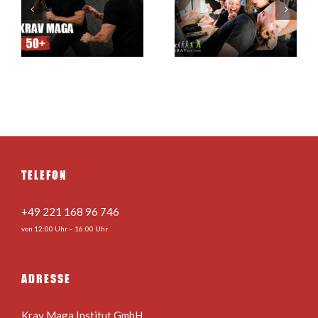
Sommerferien
Instructor
Camp für Kids
Courses
& Teens 24.08.
– 28.08.2026
TELEFON
+49 221 168 96 746
von 12:00 Uhr – 16:00 Uhr
ADRESSE
Krav Maga Institut GmbH