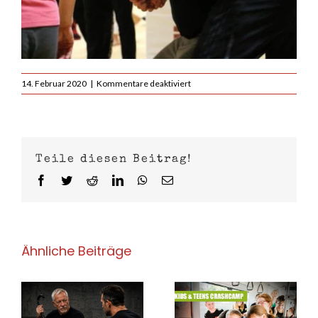
für
14. Februar 2020
|
Kommentare deaktiviert
Krav
Maga
Basic
Seminare
im
Teile diesen Beitrag!
Februar/März
in
Facebook
Twitter
Reddit
LinkedIn
WhatsApp
E-
Köln
Mail
Ähnliche Beiträge
 –
Krav Maga