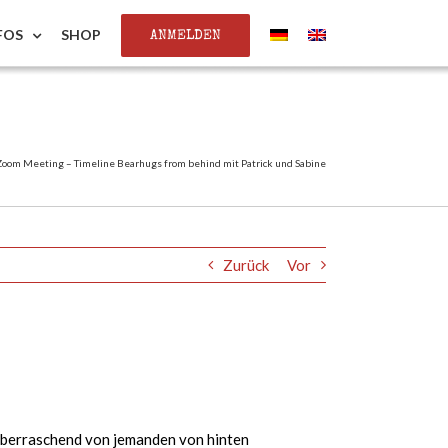
ANMELDEN
FOS
SHOP
Zoom Meeting – Timeline Bearhugs from behind mit Patrick und Sabine
Zurück
Vor
 überraschend von jemanden von hinten