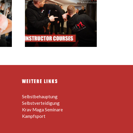
ourses
WEITERE LINKS
Selbstbehauptung
Selbstverteidigung
Krav Maga Seminare
Kampfsport