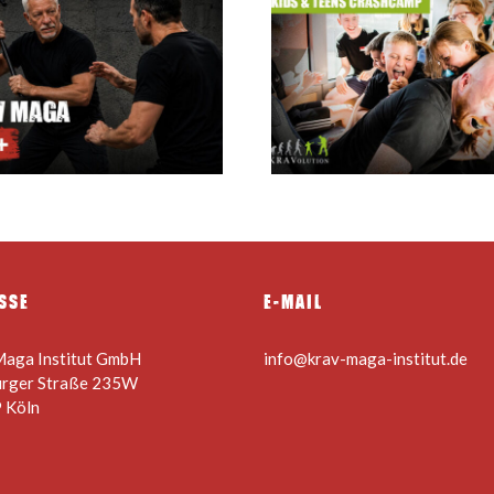
Krav Maga
Sommerferien Camp für
Instructor C
Kids & Teens 24.08. –
28.08.2026
SSE
E-MAIL
Maga Institut GmbH
info@krav-maga-institut.de
urger Straße 235W
 Köln