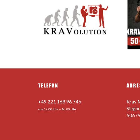
derte
Krav Maga 50+ –
szeiten in
Sicherheit kennt kein
merferien
Alter – 22.08.2026
TELEFON
ADRE
+49 221 168 96 746
Krav 
Siegb
von 12:00 Uhr – 16:00 Uhr
50679