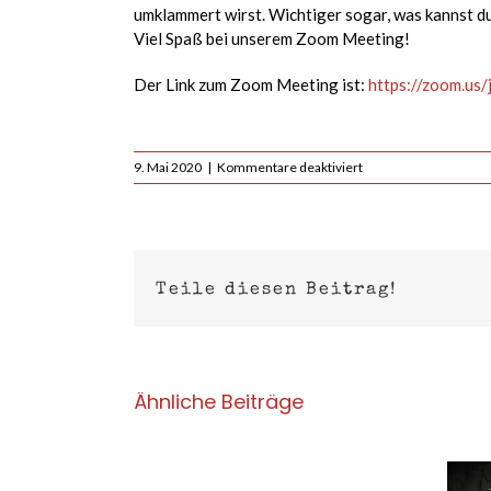
umklammert wirst. Wichtiger sogar, was kannst du
Viel Spaß bei unserem Zoom Meeting!
Der Link zum Zoom Meeting ist:
https://zoom.us
für
9. Mai 2020
|
Kommentare deaktiviert
Zoom
Meeting
–
Timeline
Bearhugs
from
Teile diesen Beitrag!
behind
mit
Patrick
und
Sabine
Ähnliche Beiträge