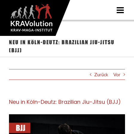
Zum
Inhalt
springen
Neu in Köln-Deutz: Brazilian Jiu-Jitsu
(BJJ)
Zurück
Vor
Neu in Köln-Deutz: Brazilian Jiu-Jitsu (BJJ)