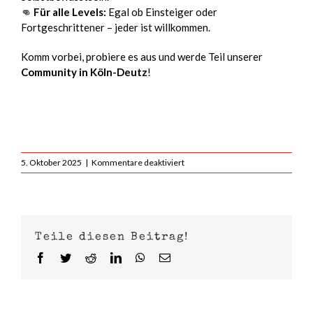
👊
Für alle Levels:
Egal ob Einsteiger oder
Fortgeschrittener – jeder ist willkommen.
Komm vorbei, probiere es aus und werde Teil unserer
Community in Köln-Deutz
!
für
5. Oktober 2025
|
Kommentare deaktiviert
Neu
in
Köln-
Deutz:
Brazilian
Teile diesen Beitrag!
Jiu-
Jitsu
Facebook
Twitter
Reddit
LinkedIn
WhatsApp
E-
(BJJ)
Mail