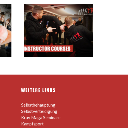
ourses
WEITERE LINKS
Selbstbehauptung
Selbstverteidigung
Krav Maga Seminare
Kampfsport