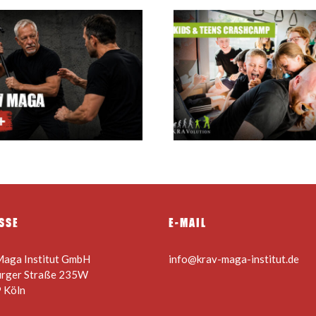
Krav Maga
Sommerferien Camp für
Instructor C
Kids & Teens 24.08. –
28.08.2026
SSE
E-MAIL
Maga Institut GmbH
info@krav-maga-institut.de
urger Straße 235W
 Köln