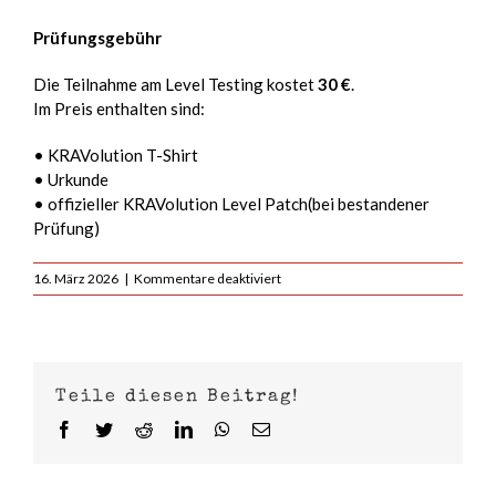
Prüfungsgebühr
Die Teilnahme am Level Testing kostet
30 €
.
Im Preis enthalten sind:
• KRAVolution T-Shirt
• Urkunde
• offizieller KRAVolution Level Patch(bei bestandener
Prüfung)
für
16. März 2026
|
Kommentare deaktiviert
Krav
Maga
Level
Testing
für
Teile diesen Beitrag!
Kids,
Teens
Facebook
Twitter
Reddit
LinkedIn
WhatsApp
E-
&
Mail
Adults