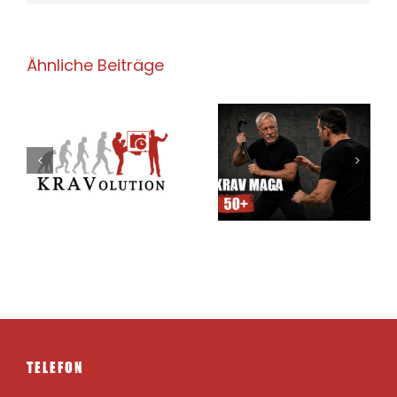
Ähnliche Beiträge
Krav Maga 50+ –
Krav Maga
Sicherheit
Sommerferien
en
kennt kein
Camp für Kids
Alter –
& Teens 24.08.
n
22.08.2026
– 28.08.2026
TELEFON