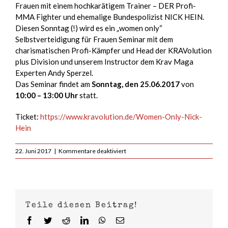
Frauen mit einem hochkarätigem Trainer – DER Profi-
MMA Fighter und ehemalige Bundespolizist NICK HEIN.
Diesen Sonntag (!) wird es ein „women only“
Selbstverteidigung für Frauen Seminar mit dem
charismatischen Profi-Kämpfer und Head der KRAVolution
plus Division und unserem Instructor dem Krav Maga
Experten Andy Sperzel.
Das Seminar findet am
Sonntag, den 25.06.2017
von
10:00 – 13:00 Uhr
statt.
Ticket:
https://www.kravolution.de/Women-Only-Nick-
Hein
für
22. Juni 2017
|
Kommentare deaktiviert
Women
Only
Seminar
mit
Nick
Teile diesen Beitrag!
Hein
Facebook
Twitter
Reddit
LinkedIn
WhatsApp
E-