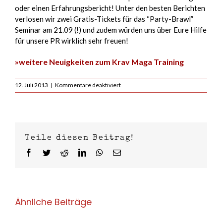
oder einen Erfahrungsbericht! Unter den besten Berichten
verlosen wir zwei Gratis-Tickets für das “Party-Brawl”
Seminar am 21.09 (!) und zudem würden uns über Eure Hilfe
für unsere PR wirklich sehr freuen!
»weitere Neuigkeiten zum Krav Maga Training
für
12. Juli 2013
|
Kommentare deaktiviert
Voted
für
das
KMI
&
Teile diesen Beitrag!
unseren
Standort
Facebook
Twitter
Reddit
LinkedIn
WhatsApp
E-
in
Mail
Köln-
Deutz
bei
Google
Ähnliche Beiträge