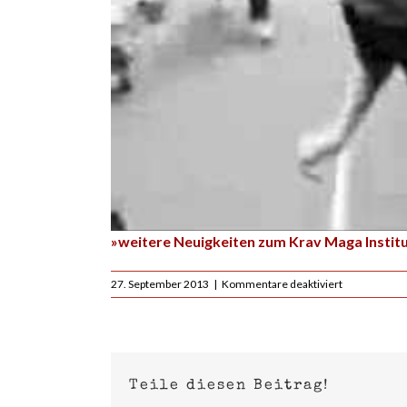
»weitere Neuigkeiten zum Krav Maga Instit
für
27. September 2013
|
Kommentare deaktiviert
Krav
Maga
Party
Brawl
Seminar
mit
Teile diesen Beitrag!
Tamir