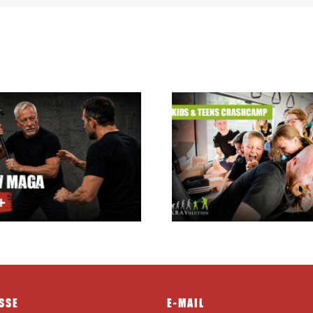
Krav Maga
Sommerferien Camp für
Instructor C
Kids & Teens 24.08. –
28.08.2026
SSE
E-MAIL