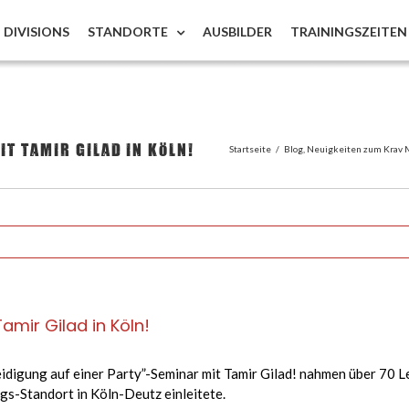
DIVISIONS
STANDORTE
AUSBILDER
TRAININGSZEITEN
t Tamir Gilad in Köln!
Startseite
/
Blog
,
Neuigkeiten zum Krav M
amir Gilad in Köln!
igung auf einer Party”-Seminar mit Tamir Gilad! nahmen über 70 Leute
s-Standort in Köln-Deutz einleitete.