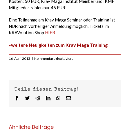
Kosten: 50 EUR, Krav Maga Institut Member und IKMF
Mitglieder zahlen nur 45 EUR!
Eine Teilnahme am Krav Maga Seminar oder Training ist
NUR nach vorheriger Anmeldung möglich. Tickets im
KRAVolution Shop
HIER
»weitere Neuigkeiten zum Krav Maga Training
für
16. April 2013
|
Kommentare deaktiviert
3rd-
Partie
Seminar
am
20.04.13
Teile diesen Beitrag!
in
Köln-
Facebook
Twitter
Reddit
LinkedIn
WhatsApp
E-
Deutz
Mail
Ähnliche Beiträge