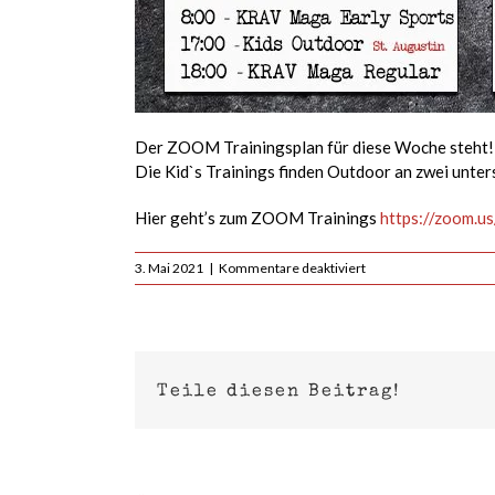
Der ZOOM Trainingsplan für diese Woche steht! A
Die Kid`s Trainings finden Outdoor an zwei unte
Hier geht’s zum ZOOM Trainings
https://zoom.
für
3. Mai 2021
|
Kommentare deaktiviert
Wöchentlicher
ZOOM
–
Trainingsplan
|
03.
Teile diesen Beitrag!
–
09.
Mai
2021