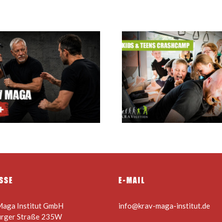
Krav Maga
Sommerferien Camp für
Instructor C
Kids & Teens 24.08. –
28.08.2026
SSE
E-MAIL
Maga Institut GmbH
info@krav-maga-institut.de
urger Straße 235W