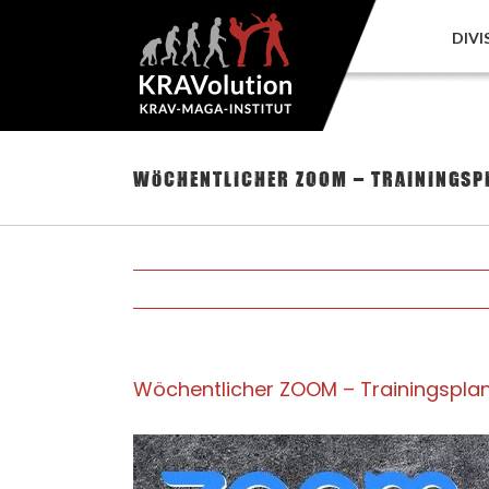
Zum
Inhalt
DIVI
springen
Wöchentlicher ZOOM – Trainingspla
Wöchentlicher ZOOM – Trainingsplan |