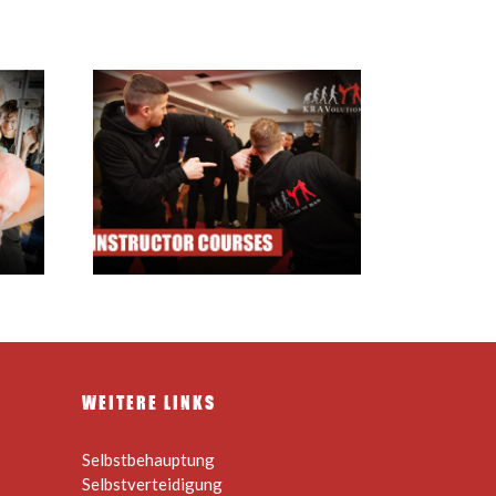
ourses
WEITERE LINKS
Selbstbehauptung
Selbstverteidigung