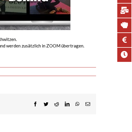
chwitzen.
 und werden zusätzlich in ZOOM übertragen.
Facebook
Twitter
Reddit
LinkedIn
WhatsApp
E-
Mail