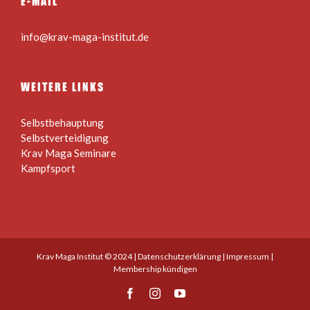
E-MAIL
info@krav-maga-institut.de
WEITERE LINKS
Selbstbehauptung
Selbstverteidigung
Krav Maga Seminare
Kampfsport
Krav Maga Institut © 2024 |
Datenschutzerklärung
|
Impressum
|
Membership kündigen
Facebook
Instagram
YouTube