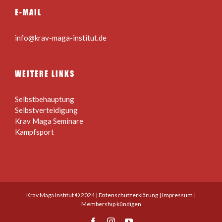
E-MAIL
info@krav-maga-institut.de
WEITERE LINKS
Selbstbehauptung
Selbstverteidigung
Krav Maga Seminare
Kampfsport
Krav Maga Institut © 2024 |
Datenschutzerklärung
|
Impressum
|
Membership kündigen
Facebook
Instagram
YouTube