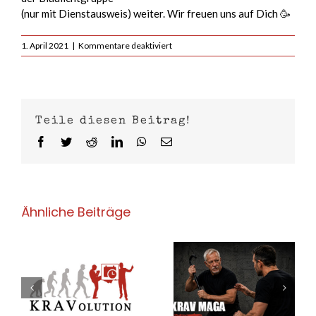
(nur mit Dienstausweis) weiter. Wir freuen uns auf Dich 🥳
für
1. April 2021
|
Kommentare deaktiviert
Ostern
im
Zoomland
Teile diesen Beitrag!
Facebook
Twitter
Reddit
LinkedIn
WhatsApp
E-
Mail
Ähnliche Beiträge
Krav Maga 50+ –
Krav Maga
Sicherheit
Sommerferien
en
kennt kein
Camp für Kids