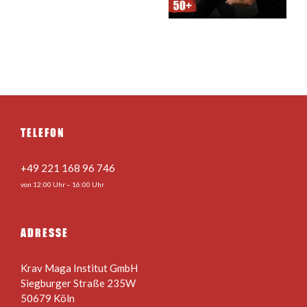
Alter –
& Teens 24.08.
n
22.08.2026
– 28.08.2026
TELEFON
+49 221 168 96 746
von 12:00 Uhr – 16:00 Uhr
ADRESSE
Krav Maga Institut GmbH
Siegburger Straße 235W
50679 Köln