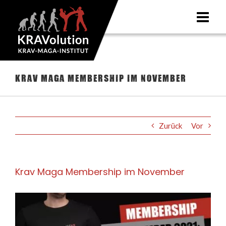
Zum
Inhalt
springen
Krav Maga Membership im November
Zurück
Vor
Krav Maga Membership im November