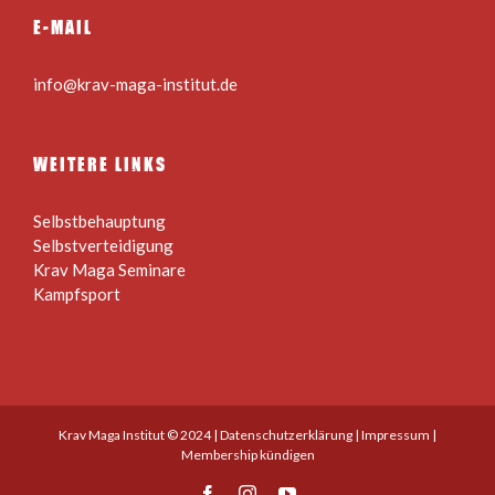
E-MAIL
info@krav-maga-institut.de
WEITERE LINKS
Selbstbehauptung
Selbstverteidigung
Krav Maga Seminare
Kampfsport
Krav Maga Institut © 2024 |
Datenschutzerklärung
|
Impressum
|
Membership kündigen
Facebook
Instagram
YouTube