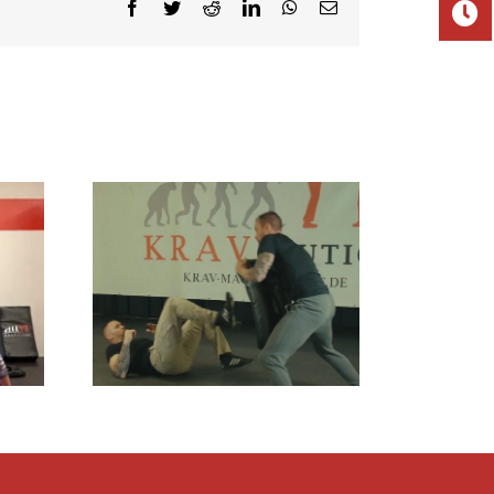
Facebook
Twitter
Reddit
LinkedIn
WhatsApp
E-
Mail
ody and
e floor
 floor