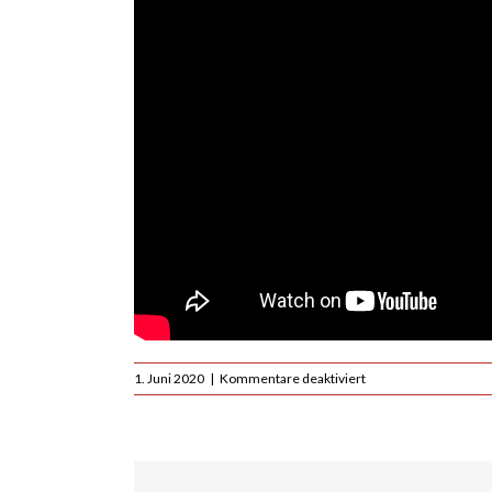
für
1. Juni 2020
|
Kommentare deaktiviert
Bewegen
im
Fighting
Stance
für