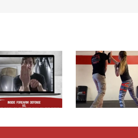
Kicks to the b
Inside defense 4 Kids
the Head on th
– Kicks on the