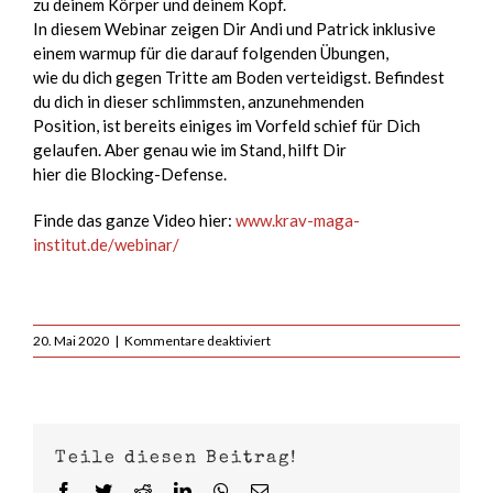
zu deinem Körper und deinem Kopf.
In diesem Webinar zeigen Dir Andi und Patrick inklusive
einem warmup für die darauf folgenden Übungen,
wie du dich gegen Tritte am Boden verteidigst. Befindest
du dich in dieser schlimmsten, anzunehmenden
Position, ist bereits einiges im Vorfeld schief für Dich
gelaufen. Aber genau wie im Stand, hilft Dir
hier die Blocking-Defense.
Finde das ganze Video hier:
www.krav-maga-
institut.de/webinar/
für
20. Mai 2020
|
Kommentare deaktiviert
Mittwoch
20.05.20
um
19:00
Uhr
Teile diesen Beitrag!
–
Kicks
Facebook
Twitter
Reddit
LinkedIn
WhatsApp
E-