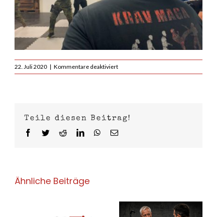
für
22. Juli 2020
|
Kommentare deaktiviert
MIC
2020
Interview
und
Einblicke
Teile diesen Beitrag!
Facebook
Twitter
Reddit
LinkedIn
WhatsApp
E-
Mail
Ähnliche Beiträge