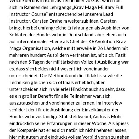
Woche bei uns in Köln als Teilnehmer zu Gast waren um
sich im Rahmen des Lehrgangs „Krav Maga Military Full
Instructor Course“ entsprechend bei unserem Lead
Instructor, Carsten Draheim weiterzubilden. Carsten
bringt hierbei umfangreiche Erfahrungen als Ausbilder von
Soldaten der Bundeswehr in Deutschland, aber eben auch
auf internationaler Ebene als Chef der KRAVolution Krav
Maga Organisation, welche mittlerweile in 26 Ländern mit
mehreren hundert Ausbildern vertreten ist, mit sich. Fazit
nach den 5 Tagen der militärischen Vollzeit Ausbildung war
es, dass sich beides nicht wesentlich voneinander
unterscheidet. Die Methodik und die Didaktik sowie die
Techniken gleichen sich oftmals erheblich, aber
unterscheiden sich in vielerlei Hinsicht auch so sehr, dass
es ein großer Benefit für alle Teilnehmer war, sich
auszutauschen und voneinander zu lernen. Im Interview
schildert der für die Ausbildung der Einzelkämpfer der
Bundeswehr zuständige Stabsfeldwebel, Andreas Mohr
eindrücklich seine Erfahrungen in dieser Woche. Als Spiess
der Kompanie hat er es sich natürlich nicht nehmen lassen,
hier mit gutem und eindrucksvollem Vorbild voran zu gehen